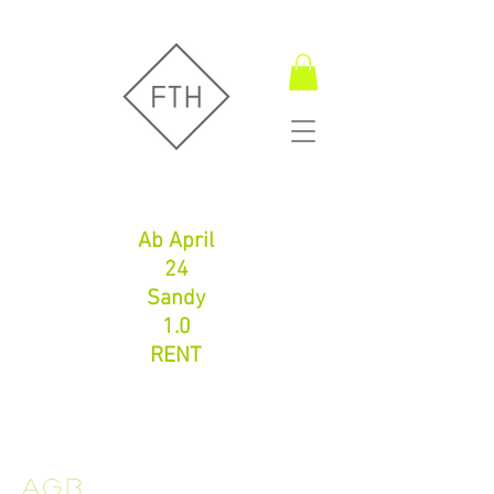
Fugentechnik Hamburg
Ab April
24
Sandy
1.0
RENT
Fugentechnik Hamburg
info@fth-shop.com
+491752086626
AGB