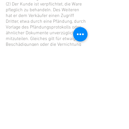
(2) Der Kunde ist verpflichtet, die Ware
pfleglich zu behandeln. Des Weiteren
hat er dem Verkäufer einen Zugriff
Dritter, etwa durch eine Pfändung, durch
Vorlage des Pfändungsprotokolls oder
ähnlicher Dokumente unverzüglich
mitzuteilen. Gleiches gilt für etwaige
Beschädigungen oder die Vernichtung
sowie den Besitzwechsel der Ware.
Soweit der Käufer diesen Pflichten nicht
nachkommt, haftet er für den daraus
entstandenen Schaden.
(3) Der Käufer ist berechtigt, Ware, an
der dem Verkäufer (Mit-) Eigentum
zusteht, im ordentlichen Geschäftsgang
zu verarbeiten und zu veräußern, es sei
denn, dass er sich in Zahlungsverzug
befindet, Scheck- oder Wechselprotest
vorliegt oder er die Zahlungen einstellt.
Verpfändungen oder
Sicherungsübereignungen sind
unzulässig. Die aus dem Weiterverkauf